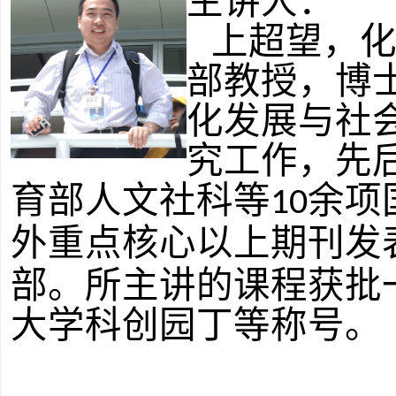
主讲人：
上超望，
部教授，博
化发展与社
究工作，先
育部人文社科等
余项
10
外重点核心以上期刊发
部。所主讲的课程获批
大学科创园丁等称号。