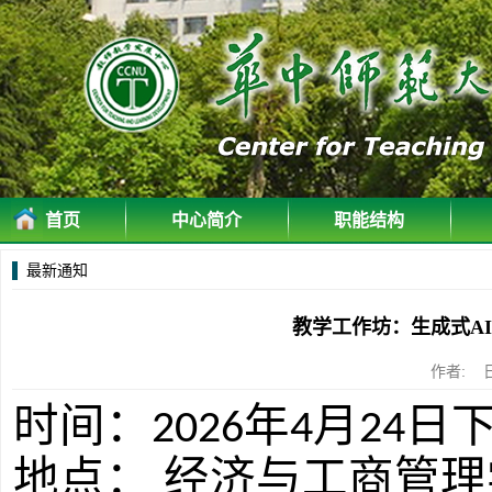
首页
中心简介
职能结构
最新通知
教学工作坊：生成式A
作者: 
时间：
年
月
日
2026
4
24
地点：
经济与工商管理