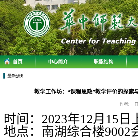
首页
中心简介
职能结构
最新通知
教学工作坊：“课程思政”教学评价的探索
作者: 日
时间：
2023
年
12
月
15
日
地点：南湖综合楼
9002