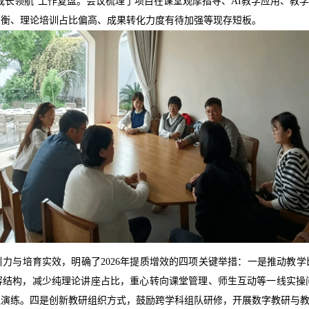
成长领航
”
工作复盘。会议梳理了项目在课堂观摩
指导
、
AI
教学应用、教学
均衡、理论培训占比偏高、成果转化力度有待加强等现存短板。
引力与培育实效，明确了
2026
年提质增效的四项
关键
举措：一是推动教学
容结构，
减少纯
理论讲座
占比
，重心转向课堂管理、师生互动等一线实操
拟
演练。四是创新教研组织方式，鼓励跨学科组队研修，开展数字教研与