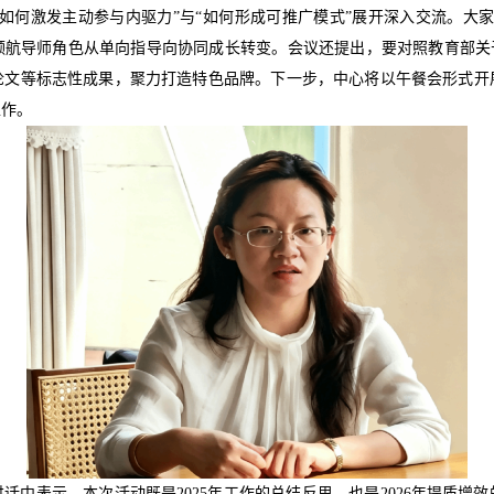
如何激发主动参与内驱力
”
与
“
如何形成可推广模式
”
展开深入交流。大
领航导师角色从单向指导向协同成长转变。会议还提出，要对照教育部关
论文等标志性成果，聚力打造特色品牌。下一步，中心将以午餐会形式开
工作
。
讲话中表示，本次活动既是
2025
年工作的总结反思，也是
2026
年提质增效