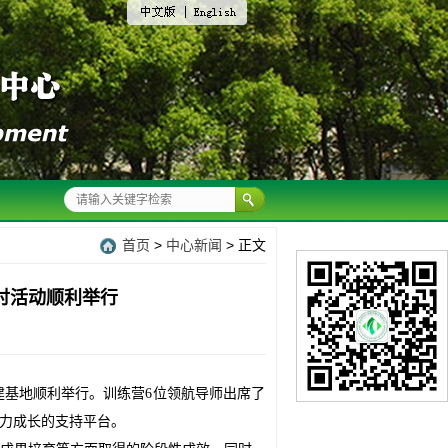
中
English
文版
首页
>
中心新闻
> 正文
讨活动顺利举行
建基地
顺利举行
。
训练营
6
位领航导师出席了
力成长的
支持
平台。