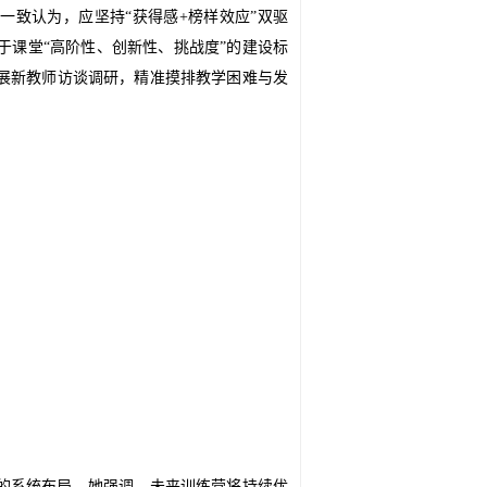
家一致认为，应坚持
“
获得感
+
榜样效应
”
双驱
于课堂
“
高阶性、创新性、挑战度
”
的建设标
展新教师访谈调研，精准摸排教学困难与发
的系统布局。她强调，未来训练营将持续优