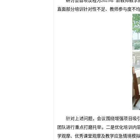
研讨会首项议程为
2025
年
“
新教师教学
直面部分培训针对性不足、教师参与度不
针对上述问题，会议围绕增强项目吸
团队
进行
重点打磨托举。二是优化培训内
学观摩、优秀课堂观摩及
教学
应急
情境模